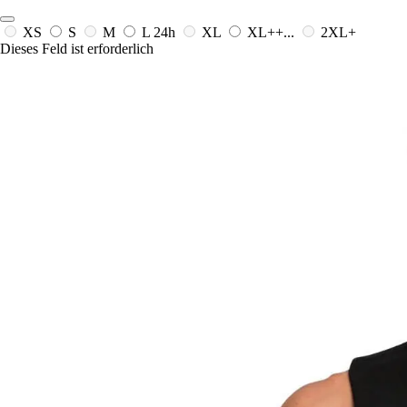
XS
S
M
L
24h
XL
XL++...
2XL+
Dieses Feld ist erforderlich