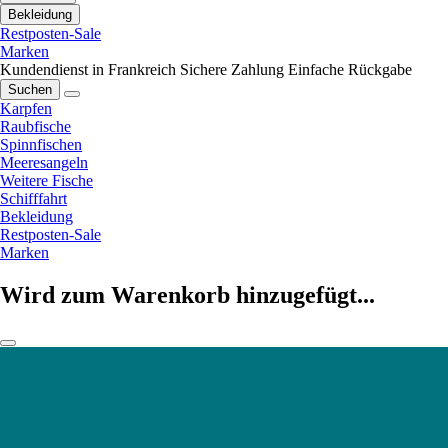
Bekleidung
Restposten-Sale
Marken
Kundendienst in Frankreich
Sichere Zahlung
Einfache Rückgabe
Suchen
Karpfen
Raubfische
Spinnfischen
Meeresangeln
Weitere Fische
Schifffahrt
Bekleidung
Restposten-Sale
Marken
Wird zum Warenkorb hinzugefügt...