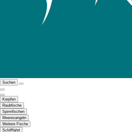
Suchen
Karpfen
Raubfische
Spinnfischen
Meeresangeln
Weitere Fische
Schifffahrt