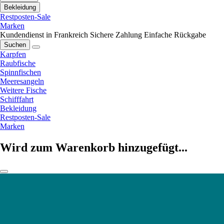
Bekleidung
Restposten-Sale
Marken
Kundendienst in Frankreich
Sichere Zahlung
Einfache Rückgabe
Suchen
Karpfen
Raubfische
Spinnfischen
Meeresangeln
Weitere Fische
Schifffahrt
Bekleidung
Restposten-Sale
Marken
Wird zum Warenkorb hinzugefügt...