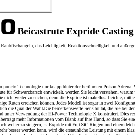
Beicastrute Expride Casting 
aubfischangeln, das Leichtigkeit, Reaktionsschnelligkeit und außergew
in puncto Technologie nur knapp hinter der berühmten Poison Adrena. We
ute für Schwarzbarsch entwickelt, werden Sie leicht verstehen, warum 
e nicht weiter zu suchen, denn die Expride ist makellos. Leichte, mittl
wenige Ruten erreichen können. Jedes Modell ist sogar in zwei Konfigura
klich die Qual der Wahl.Die bemerkenswerte Sensibilität, die Sie bei d
 unter Verwendung der Hi-Power Technologie X konstruiert. Dies red
berträgt mehr Informationen vom Blank auf Ihre Hand, so dass Sie ein
och weiter zu steigern, ist Expride mit Fuji SiC Ringen und einem leich
mehr besser werden kann, wird die erstaunliche Leistung mit einem kl