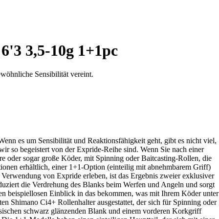
6'3 3,5-10g 1+1pc
öhnliche Sensibilität vereint.
nn es um Sensibilität und Reaktionsfähigkeit geht, gibt es nicht viel,
wir so begeistert von der Expride-Reihe sind. Wenn Sie nach einer
ere oder sogar große Köder, mit Spinning oder Baitcasting-Rollen, die
tionen erhältlich, einer 1+1-Option (einteilig mit abnehmbarem Griff)
er Verwendung von Expride erleben, ist das Ergebnis zweier exklusiver
uziert die Verdrehung des Blanks beim Werfen und Angeln und sorgt
en beispiellosen Einblick in das bekommen, was mit Ihrem Köder unter
ten Shimano Ci4+ Rollenhalter ausgestattet, der sich für Spinning oder
assischen schwarz glänzenden Blank und einem vorderen Korkgriff