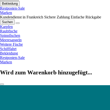
Bekleidung
Restposten-Sale
Marken
Kundendienst in Frankreich
Sichere Zahlung
Einfache Rückgabe
Suchen
Karpfen
Raubfische
Spinnfischen
Meeresangeln
Weitere Fische
Schifffahrt
Bekleidung
Restposten-Sale
Marken
Wird zum Warenkorb hinzugefügt...