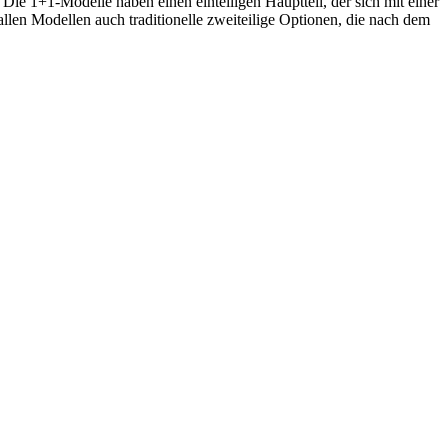
Die 1+1-Modelle haben einen einteiligen Hauptteil, der sich mit einer
llen Modellen auch traditionelle zweiteilige Optionen, die nach dem