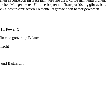
esehen haben.Auch im Gebrauch wird Sie die Expride nicht enttäuschen. 
eichen Mengen bietet. Für eine bequemere Transportlösung gibt es bei a
- eines unserer besten Elemente ist gerade noch besser geworden.
n Hi-Power X.
ür eine großartige Balance.
flecht.
t.
 und Baitcasting.