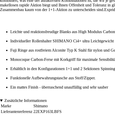
kombiniert, was eine der attraktivsten Kombinationen ist, die wir je g
makellosen rapide Aktion biegt und Ihnen Offenheit und Toleranz in gl
Zusammenbau kaum von der 1+1-Aktion zu unterscheiden sind.Expride 
Leichte und reaktionsfreudige Blanks aus High Modulus Carbo
Individueller Rollenhalter SHIMANO Ci4+ ultra Leichtgewicht f
Fuji Ringe aus rostfreiem Alconite Typ K Stahl für nylon und Ge
Monocoque Carbon-Ferse mit Korkgriff für maximale Sensibilitä
Erhältlich in den Konfigurationen 1+1 und 2 Sektionen Spinning
Funktionelle Aufbewahrungstasche aus Stoff/Zipper.
Ein mattes Finish - überraschend unauffällig und sehr sauber
Zusätzliche Informationen
Marke
Shimano
Lieferantenreferenz
22EXP163LBFS