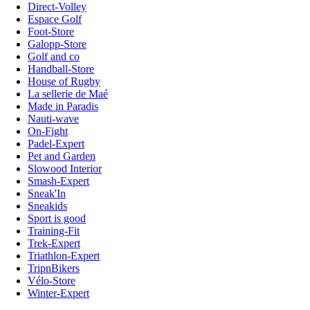
Direct-Volley
Espace Golf
Foot-Store
Galopp-Store
Golf and co
Handball-Store
House of Rugby
La sellerie de Maé
Made in Paradis
Nauti-wave
On-Fight
Padel-Expert
Pet and Garden
Slowood Interior
Smash-Expert
Sneak'In
Sneakids
Sport is good
Training-Fit
Trek-Expert
Triathlon-Expert
TripnBikers
Vélo-Store
Winter-Expert