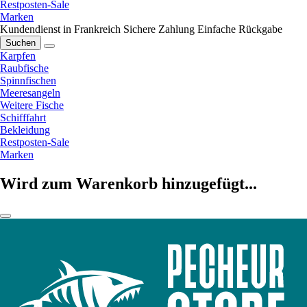
Restposten-Sale
Marken
Kundendienst in Frankreich
Sichere Zahlung
Einfache Rückgabe
Suchen
Karpfen
Raubfische
Spinnfischen
Meeresangeln
Weitere Fische
Schifffahrt
Bekleidung
Restposten-Sale
Marken
Wird zum Warenkorb hinzugefügt...