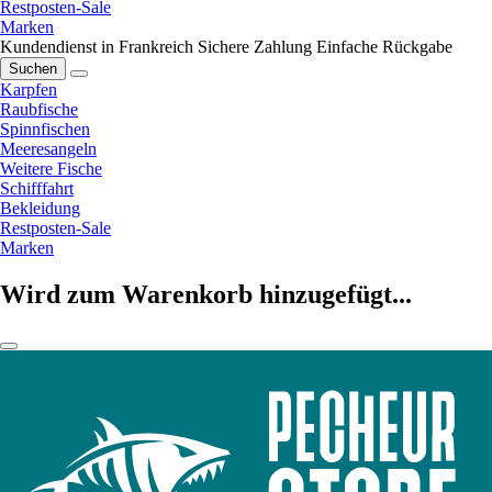
Restposten-Sale
Marken
Kundendienst in Frankreich
Sichere Zahlung
Einfache Rückgabe
Suchen
Karpfen
Raubfische
Spinnfischen
Meeresangeln
Weitere Fische
Schifffahrt
Bekleidung
Restposten-Sale
Marken
Wird zum Warenkorb hinzugefügt...