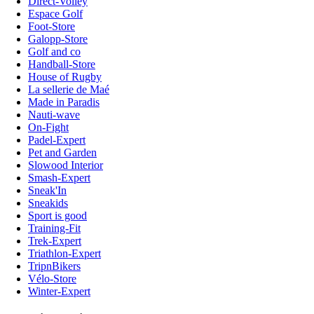
Direct-Volley
Espace Golf
Foot-Store
Galopp-Store
Golf and co
Handball-Store
House of Rugby
La sellerie de Maé
Made in Paradis
Nauti-wave
On-Fight
Padel-Expert
Pet and Garden
Slowood Interior
Smash-Expert
Sneak'In
Sneakids
Sport is good
Training-Fit
Trek-Expert
Triathlon-Expert
TripnBikers
Vélo-Store
Winter-Expert