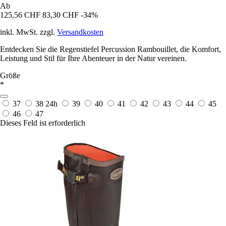
Ab
125,56 CHF
83,30 CHF
-34%
inkl. MwSt. zzgl.
Versandkosten
Entdecken Sie die Regenstiefel Percussion Rambouillet, die Komfort,
Leistung und Stil für Ihre Abenteuer in der Natur vereinen.
Größe
*
37
38
24h
39
40
41
42
43
44
45
46
47
Dieses Feld ist erforderlich