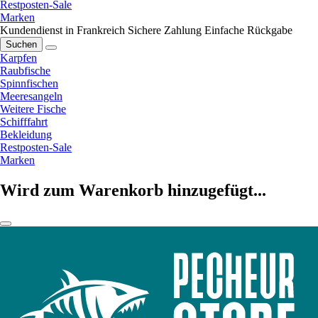
Restposten-Sale
Marken
Kundendienst in Frankreich
Sichere Zahlung
Einfache Rückgabe
Suchen
Karpfen
Raubfische
Spinnfischen
Meeresangeln
Weitere Fische
Schifffahrt
Bekleidung
Restposten-Sale
Marken
Wird zum Warenkorb hinzugefügt...