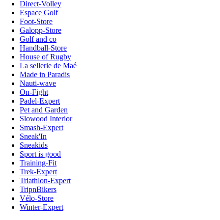
Direct-Volley
Espace Golf
Foot-Store
Galopp-Store
Golf and co
Handball-Store
House of Rugby
La sellerie de Maé
Made in Paradis
Nauti-wave
On-Fight
Padel-Expert
Pet and Garden
Slowood Interior
Smash-Expert
Sneak'In
Sneakids
Sport is good
Training-Fit
Trek-Expert
Triathlon-Expert
TripnBikers
Vélo-Store
Winter-Expert