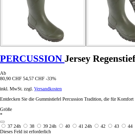
PERCUSSION
Jersey Regenstief
Ab
80,90 CHF
54,57 CHF
-33%
inkl. MwSt. zzgl.
Versandkosten
Entdecken Sie die Gummistiefel Percussion Tradition, die für Komfort
Größe
*
37
24h
38
39
24h
40
41
24h
42
43
44
Dieses Feld ist erforderlich