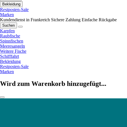
Bekleidung
Restposten-Sale
Marken
Kundendienst in Frankreich
Sichere Zahlung
Einfache Rückgabe
Suchen
Karpfen
Raubfische
Spinnfischen
Meeresangeln
Weitere Fische
Schifffahrt
Bekleidung
Restposten-Sale
Marken
Wird zum Warenkorb hinzugefügt...