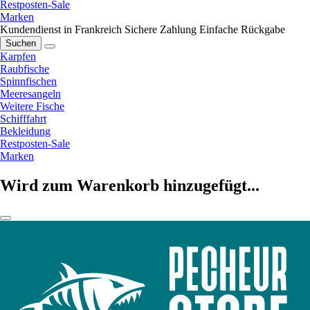
Restposten-Sale
Marken
Kundendienst in Frankreich
Sichere Zahlung
Einfache Rückgabe
Suchen
Karpfen
Raubfische
Spinnfischen
Meeresangeln
Weitere Fische
Schifffahrt
Bekleidung
Restposten-Sale
Marken
Wird zum Warenkorb hinzugefügt...