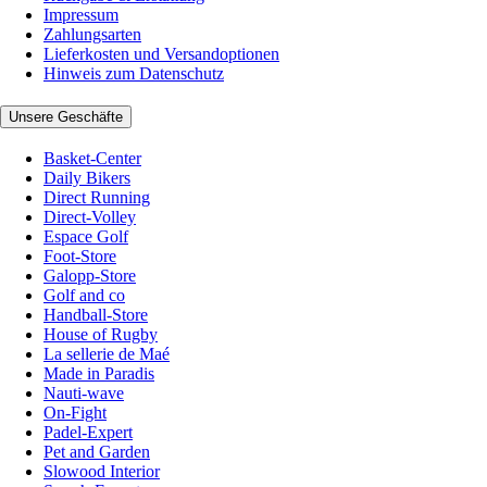
Impressum
Zahlungsarten
Lieferkosten und Versandoptionen
Hinweis zum Datenschutz
Unsere Geschäfte
Basket-Center
Daily Bikers
Direct Running
Direct-Volley
Espace Golf
Foot-Store
Galopp-Store
Golf and co
Handball-Store
House of Rugby
La sellerie de Maé
Made in Paradis
Nauti-wave
On-Fight
Padel-Expert
Pet and Garden
Slowood Interior