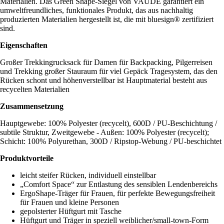
Materialien. Das Green Shape-Siegel von VAUDE garantiert ein
umweltfreundliches, funktionales Produkt, das aus nachhaltig
produzierten Materialien hergestellt ist, die mit bluesign® zertifiziert
sind.
Eigenschaften
Großer Trekkingrucksack für Damen für Backpacking, Pilgerreisen
und Trekking großer Stauraum für viel Gepäck Tragesystem, das den
Rücken schont und höhenverstellbar ist Hauptmaterial besteht aus
recycelten Materialien
Zusammensetzung
Hauptgewebe: 100% Polyester (recycelt), 600D / PU-Beschichtung /
subtile Struktur, Zweitgewebe - Außen: 100% Polyester (recycelt);
Schicht: 100% Polyurethan, 300D / Ripstop-Webung / PU-beschichtet
Produktvorteile
leicht steifer Rücken, individuell einstellbar
„Comfort Space“ zur Entlastung des sensiblen Lendenbereichs
ErgoShape-Träger für Frauen, für perfekte Bewegungsfreiheit
für Frauen und kleine Personen
gepolsterter Hüftgurt mit Tasche
Hüftgurt und Träger in speziell weiblicher/small-town-Form