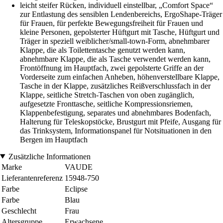
leicht steifer Rücken, individuell einstellbar, „Comfort Space“
zur Entlastung des sensiblen Lendenbereichs, ErgoShape-Träger
für Frauen, für perfekte Bewegungsfreiheit für Frauen und
kleine Personen, gepolsterter Hüftgurt mit Tasche, Hüftgurt und
Träger in speziell weiblicher/small-town-Form, abnehmbarer
Klappe, die als Toilettentasche genutzt werden kann,
abnehmbare Klappe, die als Tasche verwendet werden kann,
Frontöffnung im Hauptfach, zwei gepolsterte Griffe an der
Vorderseite zum einfachen Anheben, höhenverstellbare Klappe,
Tasche in der Klappe, zusätzliches Reißverschlussfach in der
Klappe, seitliche Stretch-Taschen von oben zugänglich,
aufgesetzte Fronttasche, seitliche Kompressionsriemen,
Klappenbefestigung, separates und abnehmbares Bodenfach,
Halterung für Teleskopstöcke, Brustgurt mit Pfeife, Ausgang für
das Trinksystem, Informationspanel für Notsituationen in den
Bergen im Hauptfach
Zusätzliche Informationen
Marke
VAUDE
Lieferantenreferenz
15948-750
Farbe
Eclipse
Farbe
Blau
Geschlecht
Frau
Altersgruppe
Erwachsene