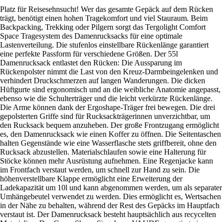
Platz für Reisesehnsucht! Wer das gesamte Gepäck auf dem Rücken
trägt, benötigt einen hohen Tragekomfort und viel Stauraum. Beim
Backpacking, Trekking oder Pilgern sorgt das Tergolight Comfort
Space Tragesystem des Damenrucksacks für eine optimale
Lastenverteilung. Die stufenlos einstellbare Rückenlänge garantiert
eine perfekte Passform für verschiedene Größen. Der 55l
Damenrucksack entlastet den Rücken: Die Aussparung im
Rückenpolster nimmt die Last von den Kreuz-Darmbeingelenken und
verhindert Druckschmerzen auf langen Wanderungen. Die dicken
Hüftgurte sind ergonomisch und an die weibliche Anatomie angepasst,
ebenso wie die Schulterträger und die leicht verkürzte Rückenlänge.
Die Arme können dank der Ergoshape-Träger frei bewegen. Die drei
gepolsterten Griffe sind für Rucksackträgerinnen unverzichtbar, um
den Rucksack bequem anzuheben. Der große Frontzugang ermöglicht
es, den Damenrucksack wie einen Koffer zu öffnen. Die Seitentaschen
halten Gegenstände wie eine Wasserflasche stets griffbereit, ohne den
Rucksack abzustellen. Materialschlaufen sowie eine Halterung für
Stöcke können mehr Ausrüstung aufnehmen. Eine Regenjacke kann
im Frontfach verstaut werden, um schnell zur Hand zu sein. Die
höhenverstellbare Klappe ermöglicht eine Erweiterung der
Ladekapazität um 10l und kann abgenommen werden, um als separater
Umhängebeutel verwendet zu werden. Dies ermöglicht es, Wertsachen
in der Nähe zu behalten, während der Rest des Gepäcks im Hauptfach
verstaut ist. Der Damenrucksack besteht hauptsächlich aus recycelten