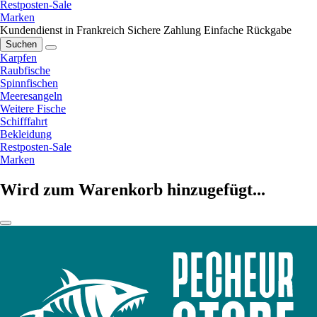
Restposten-Sale
Marken
Kundendienst in Frankreich
Sichere Zahlung
Einfache Rückgabe
Suchen
Karpfen
Raubfische
Spinnfischen
Meeresangeln
Weitere Fische
Schifffahrt
Bekleidung
Restposten-Sale
Marken
Wird zum Warenkorb hinzugefügt...