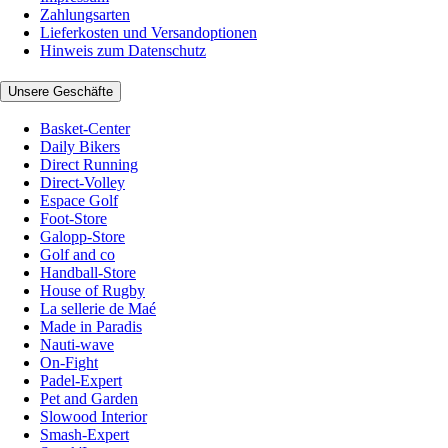
Zahlungsarten
Lieferkosten und Versandoptionen
Hinweis zum Datenschutz
Unsere Geschäfte
Basket-Center
Daily Bikers
Direct Running
Direct-Volley
Espace Golf
Foot-Store
Galopp-Store
Golf and co
Handball-Store
House of Rugby
La sellerie de Maé
Made in Paradis
Nauti-wave
On-Fight
Padel-Expert
Pet and Garden
Slowood Interior
Smash-Expert