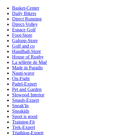
Basket-Center
Daily Bikers
Direct Running
Direct-Volley
Espace Golf
Foot-Store
Galopp-Store
Golf and co
Handball-Store
House of Rugby
La sellerie de Maé
Made in Paradis
Nauti-wave
On-Fight
Padel-Expert
Pet and Garden
Slowood Interior
Smash-Expert
Sneak'In
Sneakids
Sport is good
Training-Fit
Trek-Expert
Triathlon-Expert