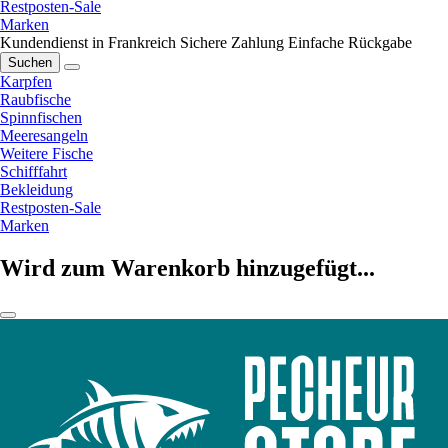
Restposten-Sale
Marken
Kundendienst in Frankreich
Sichere Zahlung
Einfache Rückgabe
Suchen
Karpfen
Raubfische
Spinnfischen
Meeresangeln
Weitere Fische
Schifffahrt
Bekleidung
Restposten-Sale
Marken
Wird zum Warenkorb hinzugefügt...