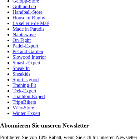
Galopp-Store
Golf and co
Handball-Store
House of Rugby
La sellerie de Maé
Made in Paradis
Nauti-wave
On-Fight
Padel-Expert
Pet and Garden
Slowood Interior
Smash-Expert
Sneak'In
Sneakids
Sport is good
Training-Fit
Trek-Expert
Triathlon-Expert
TripnBikers
Vélo-Store
Winter-Expert
Abonnieren Sie unseren Newsletter
Profitieren Sie von 10% Rabatt, wenn Sie sich für unseren Newsletter