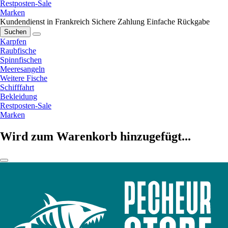
Restposten-Sale
Marken
Kundendienst in Frankreich
Sichere Zahlung
Einfache Rückgabe
Suchen
Karpfen
Raubfische
Spinnfischen
Meeresangeln
Weitere Fische
Schifffahrt
Bekleidung
Restposten-Sale
Marken
Wird zum Warenkorb hinzugefügt...