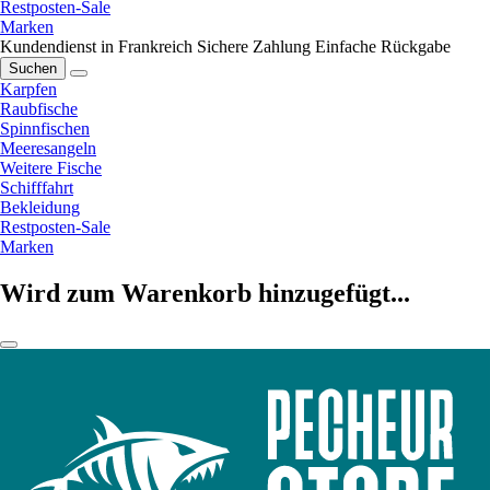
Restposten-Sale
Marken
Kundendienst in Frankreich
Sichere Zahlung
Einfache Rückgabe
Suchen
Karpfen
Raubfische
Spinnfischen
Meeresangeln
Weitere Fische
Schifffahrt
Bekleidung
Restposten-Sale
Marken
Wird zum Warenkorb hinzugefügt...