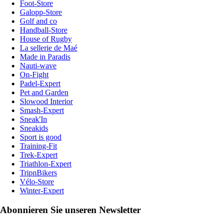
Foot-Store
Galopp-Store
Golf and co
Handball-Store
House of Rugby
La sellerie de Maé
Made in Paradis
Nauti-wave
On-Fight
Padel-Expert
Pet and Garden
Slowood Interior
Smash-Expert
Sneak'In
Sneakids
Sport is good
Training-Fit
Trek-Expert
Triathlon-Expert
TripnBikers
Vélo-Store
Winter-Expert
Abonnieren Sie unseren Newsletter