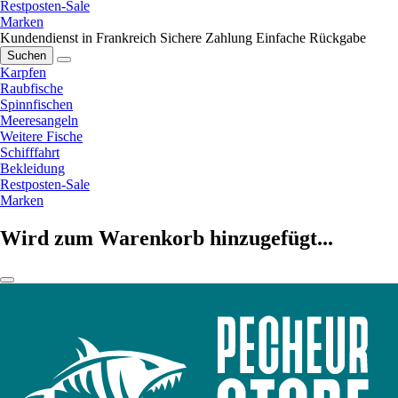
Restposten-Sale
Marken
Kundendienst in Frankreich
Sichere Zahlung
Einfache Rückgabe
Suchen
Karpfen
Raubfische
Spinnfischen
Meeresangeln
Weitere Fische
Schifffahrt
Bekleidung
Restposten-Sale
Marken
Wird zum Warenkorb hinzugefügt...