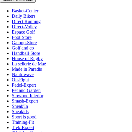
Basket-Center
Daily Bikers
Direct Running
Direct-Volley
Espace Golf
Foot-Store
Galopp-Store
Golf and co
Handball-Store
House of Rugby
La sellerie de Maé
Made in Paradis
Nauti-wave
On-Fight
Padel-Expert
Pet and Garden
Slowood Interior
Smash-Expert
Sneak'In
Sneakids
Sport is good
Training-Fit
Trek-Expert