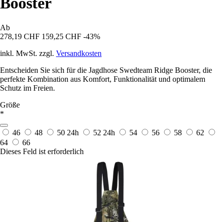
Booster
Ab
278,19 CHF
159,25 CHF
-43%
inkl. MwSt. zzgl.
Versandkosten
Entscheiden Sie sich für die Jagdhose Swedteam Ridge Booster, die
perfekte Kombination aus Komfort, Funktionalität und optimalem
Schutz im Freien.
Größe
*
46
48
50
24h
52
24h
54
56
58
62
64
66
Dieses Feld ist erforderlich