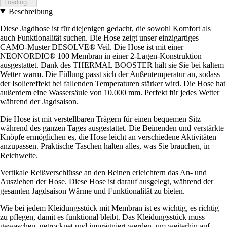
Loading...
Beschreibung
Diese Jagdhose ist für diejenigen gedacht, die sowohl Komfort als
auch Funktionalität suchen. Die Hose zeigt unser einzigartiges
CAMO-Muster DESOLVE® Veil. Die Hose ist mit einer
NEONORDIC® 100 Membran in einer 2-Lagen-Konstruktion
ausgestattet. Dank des THERMAL BOOSTER hält sie Sie bei kaltem
Wetter warm. Die Füllung passt sich der Außentemperatur an, sodass
der Isoliereffekt bei fallenden Temperaturen stärker wird. Die Hose hat
außerdem eine Wassersäule von 10.000 mm. Perfekt für jedes Wetter
während der Jagdsaison.
Die Hose ist mit verstellbaren Trägern für einen bequemen Sitz
während des ganzen Tages ausgestattet. Die Beinenden und verstärkte
Knöpfe ermöglichen es, die Hose leicht an verschiedene Aktivitäten
anzupassen. Praktische Taschen halten alles, was Sie brauchen, in
Reichweite.
Vertikale Reißverschlüsse an den Beinen erleichtern das An- und
Ausziehen der Hose. Diese Hose ist darauf ausgelegt, während der
gesamten Jagdsaison Wärme und Funktionalität zu bieten.
Wie bei jedem Kleidungsstück mit Membran ist es wichtig, es richtig
zu pflegen, damit es funktional bleibt. Das Kleidungsstück muss
gewaschen, getrocknet und imprägniert werden, um weiterhin auf