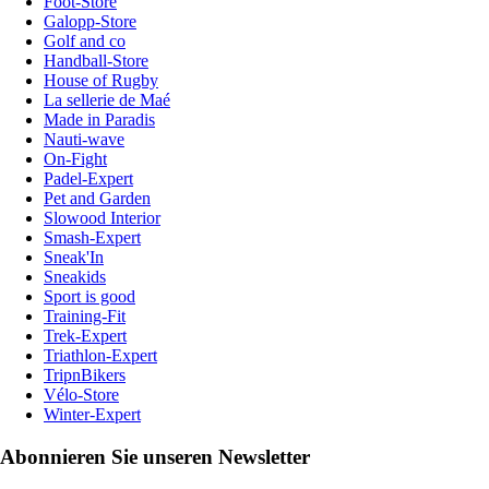
Foot-Store
Galopp-Store
Golf and co
Handball-Store
House of Rugby
La sellerie de Maé
Made in Paradis
Nauti-wave
On-Fight
Padel-Expert
Pet and Garden
Slowood Interior
Smash-Expert
Sneak'In
Sneakids
Sport is good
Training-Fit
Trek-Expert
Triathlon-Expert
TripnBikers
Vélo-Store
Winter-Expert
Abonnieren Sie unseren Newsletter