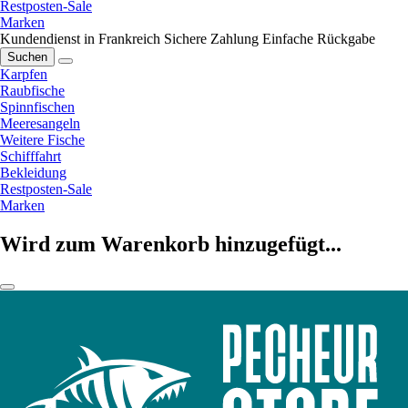
Restposten-Sale
Marken
Kundendienst in Frankreich
Sichere Zahlung
Einfache Rückgabe
Suchen
Karpfen
Raubfische
Spinnfischen
Meeresangeln
Weitere Fische
Schifffahrt
Bekleidung
Restposten-Sale
Marken
Wird zum Warenkorb hinzugefügt...