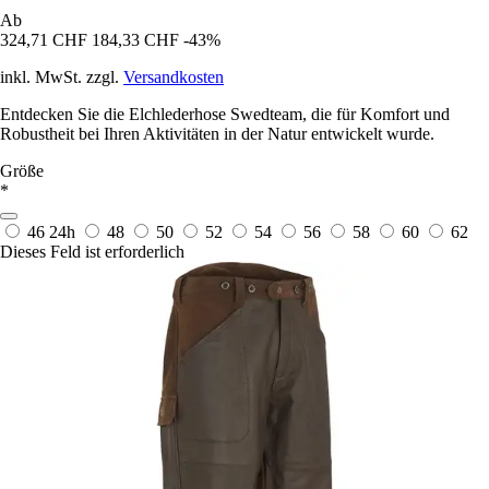
Ab
324,71 CHF
184,33 CHF
-43%
inkl. MwSt. zzgl.
Versandkosten
Entdecken Sie die Elchlederhose Swedteam, die für Komfort und
Robustheit bei Ihren Aktivitäten in der Natur entwickelt wurde.
Größe
*
46
24h
48
50
52
54
56
58
60
62
Dieses Feld ist erforderlich