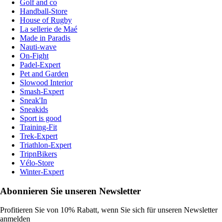
Golf and co
Handball-Store
House of Rugby
La sellerie de Maé
Made in Paradis
Nauti-wave
On-Fight
Padel-Expert
Pet and Garden
Slowood Interior
Smash-Expert
Sneak'In
Sneakids
Sport is good
Training-Fit
Trek-Expert
Triathlon-Expert
TripnBikers
Vélo-Store
Winter-Expert
Abonnieren Sie unseren Newsletter
Profitieren Sie von 10% Rabatt, wenn Sie sich für unseren Newsletter
anmelden