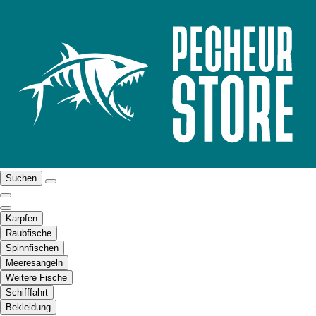
Suchen
Karpfen
Raubfische
Spinnfischen
Meeresangeln
Weitere Fische
Schifffahrt
Bekleidung